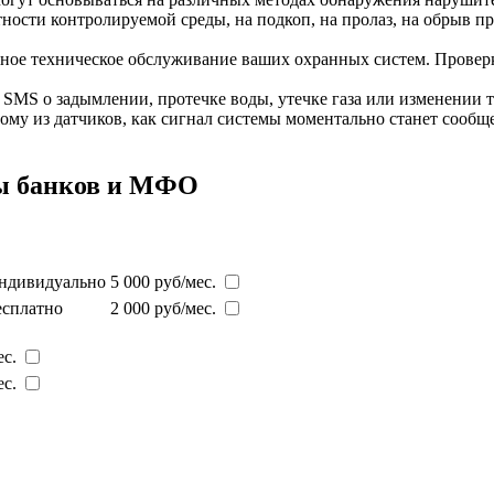
ности контролируемой среды, на подкоп, на пролаз, на обрыв п
нное техническое обслуживание ваших охранных систем. Провер
MS о задымлении, протечке воды, утечке газа или изменении т
дному из датчиков, как сигнал системы моментально станет сооб
ны банков и МФО
ндивидуально
5 000 руб/мес.
есплатно
2 000 руб/мес.
ес.
ес.