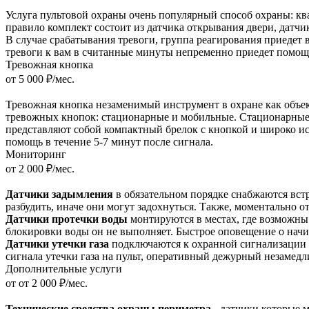
Услуга пультовой охраны очень популярный способ охраны: кв
правило комплект состоит из датчика открывания двери, датчи
В случае срабатывания тревоги, группа реагирования приедет в
тревоги к вам в считанные минуты непременно приедет помощ
Тревожная кнопка
от 5 000 ₽/мес.
Тревожная кнопка незаменимый инструмент в охране как объект
тревожных кнопок: стационарные и мобильные. Стационарные 
представляют собой компактный брелок с кнопкой и широко ис
помощь в течение 5-7 минут после сигнала.
Мониторинг
от 2 000 ₽/мес.
Датчики задымления
в обязательном порядке снабжаются встр
разбудить, иначе они могут задохнуться. Также, моментально от
Датчики протечки воды
монтируются в местах, где возможны 
блокировки воды он не выполняет. Быстрое оповещение о начи
Датчики утечки газа
подключаются к охранной сигнализации 
сигнала утечки газа на пульт, оперативный дежурный незамедл
Дополнительные услуги
от от 2 000 ₽/мес.
Технические средства охраны периметра
- датчики,которые 