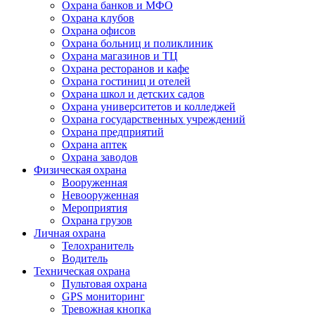
Охрана банков и МФО
Охрана клубов
Охрана офисов
Охрана больниц и поликлиник
Охрана магазинов и ТЦ
Охрана ресторанов и кафе
Охрана гостиниц и отелей
Охрана школ и детских садов
Охрана университетов и колледжей
Охрана государственных учреждений
Охрана предприятий
Охрана аптек
Охрана заводов
Физическая охрана
Вооруженная
Невооруженная
Мероприятия
Охрана грузов
Личная охрана
Телохранитель
Водитель
Техническая охрана
Пультовая охрана
GPS мониторинг
Тревожная кнопка