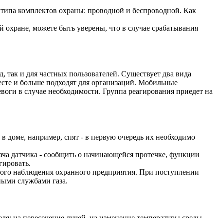
2 типа комплектов охраны: проводной и беспроводной. Как
й охране, можете быть уверены, что в случае срабатывания
, так и для частных пользователей. Существует два вида
есте и больше подходят для организаций. Мобильные
воги в случае необходимости. Группа реагирования приедет на
в доме, например, спят - в первую очередь их необходимо
дача датчика - сообщить о начинающейся протечке, функции
гировать.
ного наблюдения охранного предприятия. При поступлении
ными службами газа.
ля: на пересечение лучей, на изменение температуры среды