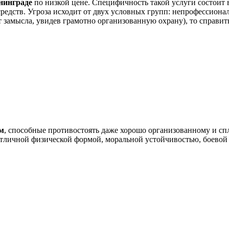
нинграде
по низкой цене. Специфичность такой услуги состоит 
редств. Угроза исходит от двух условных групп: непрофессион
 замысла, увидев грамотно организованную охрану), то справить
м
, способные противостоять даже хорошо организованному и с
ичной физической формой, моральной устойчивостью, боевой по