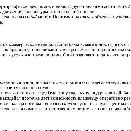
артир, офисов, дач, домов и любой другой недвижимости. Есть 
к движения, клавиатуры и контрольной панели.
 течение всего 5-7 минут. Поэтому, подключая объект к пультово
ь.
ов коммерческой недвижимости банков, магазинов, офисов и т.д
как правило устанавливаются в скрытом от посторонних глаз м
пользуются частными лицами. Они позволяют подать сигнал тре
оенной сиреной, потому что если возникает задымление, а люди 
сылается сигнал на пульт.
протечки: стояки с трубами, санузлы, кухня, под раковиной. За
нающейся протечке дает возможность владельцу оперативно реа
и сигнал тревоги выводится на круглосуточный пульт централь
ительно связывается с ответственным лицом заказчика и аварий
могут основываться на различных методах обнаружения нарушите