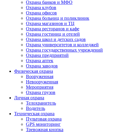
Охрана банков и МФО
Охрана клубов
Охрана офисов
Охрана больниц и поликлиник
Охрана магазинов и ТЦ
Охрана ресторанов и кафе
Охрана гостиниц и отелей
Охрана школ и детских садов
Охрана университетов и колледжей
Охрана государственных учреждений
Охрана предприятий
Охрана аптек
Охрана заводов
Физическая охрана
Вооруженная
Невооруженная
Мероприятия
Охрана грузов
Личная охрана
Телохранитель
Водитель
Техническая охрана
Пультовая охрана
GPS мониторинг
Тревожная кнопка