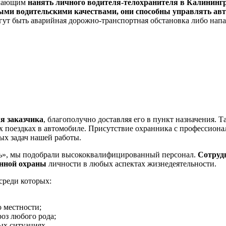
елающим
нанять личного водителя-телохранителя в Калининг
ыми водительскими качествами, они способны управлять ав
огут быть аварийная дорожно-транспортная обстановка либо на
я заказчика
, благополучно доставляя его в пункт назначения. Т
х поездках в автомобиле. Присутствие охранника с профессион
ых задач нашей работы.
», мы подобрали высококвалифицированный персонал.
Сотрудн
енной охраны
личности в любых аспектах жизнедеятельности.
среди которых:
 местности;
оз любого рода;
ых ситуациях.