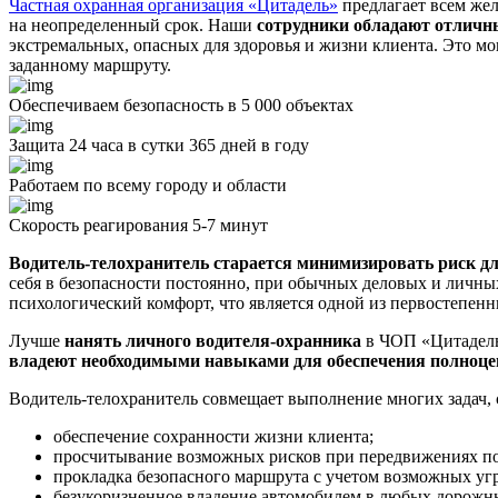
Частная охранная организация «Цитадель»
предлагает всем ж
на неопределенный срок. Наши
сотрудники обладают отличн
экстремальных, опасных для здоровья и жизни клиента. Это м
заданному маршруту.
Обеспечиваем безопасность в 5 000 объектах
Защита 24 часа в сутки 365 дней в году
Работаем по всему городу и области
Скорость реагирования 5-7 минут
Водитель-телохранитель старается минимизировать риск дл
себя в безопасности постоянно, при обычных деловых и личны
психологический комфорт, что является одной из первостепенн
Лучше
нанять личного водителя-охранника
в ЧОП «Цитадель
владеют необходимыми навыками для обеспечения полноц
Водитель-телохранитель совмещает выполнение многих задач, 
обеспечение сохранности жизни клиента;
просчитывание возможных рисков при передвижениях по
прокладка безопасного маршрута с учетом возможных угр
безукоризненное владение автомобилем в любых дорожн