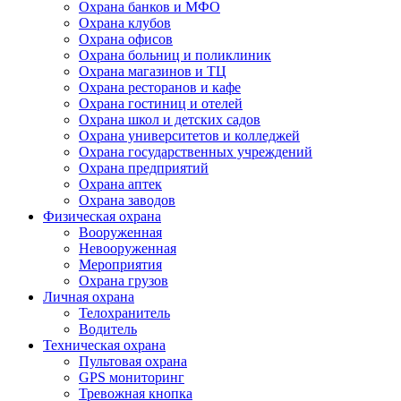
Охрана банков и МФО
Охрана клубов
Охрана офисов
Охрана больниц и поликлиник
Охрана магазинов и ТЦ
Охрана ресторанов и кафе
Охрана гостиниц и отелей
Охрана школ и детских садов
Охрана университетов и колледжей
Охрана государственных учреждений
Охрана предприятий
Охрана аптек
Охрана заводов
Физическая охрана
Вооруженная
Невооруженная
Мероприятия
Охрана грузов
Личная охрана
Телохранитель
Водитель
Техническая охрана
Пультовая охрана
GPS мониторинг
Тревожная кнопка