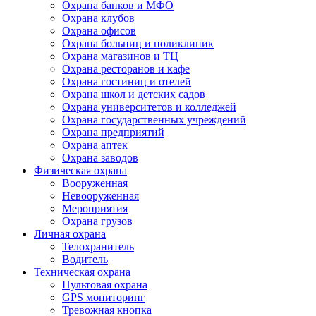
Охрана банков и МФО
Охрана клубов
Охрана офисов
Охрана больниц и поликлиник
Охрана магазинов и ТЦ
Охрана ресторанов и кафе
Охрана гостиниц и отелей
Охрана школ и детских садов
Охрана университетов и колледжей
Охрана государственных учреждений
Охрана предприятий
Охрана аптек
Охрана заводов
Физическая охрана
Вооруженная
Невооруженная
Мероприятия
Охрана грузов
Личная охрана
Телохранитель
Водитель
Техническая охрана
Пультовая охрана
GPS мониторинг
Тревожная кнопка