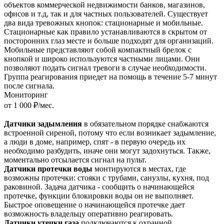
объектов коммерческой недвижимости банков, магазинов,
офисов и т.д, так и для частных пользователей. Существует
два вида тревожных кнопок: стационарные и мобильные.
Стационарные как правило устанавливаются в скрытом от
посторонних глаз месте и больше подходят для организаций.
Мобильные представляют собой компактный брелок с
кнопкой и широко используются частными лицами. Они
позволяют подать сигнал тревоги в случае необходимости.
Группа реагирования приедет на помощь в течение 5-7 минут
после сигнала.
Мониторинг
от 1 000 ₽/мес.
Датчики задымления
в обязательном порядке снабжаются
встроенной сиреной, потому что если возникает задымление,
а люди в доме, например, спят - в первую очередь их
необходимо разбудить, иначе они могут задохнуться. Также,
моментально отсылается сигнал на пульт.
Датчики протечки воды
монтируются в местах, где
возможны протечки: стояки с трубами, санузлы, кухня, под
раковиной. Задача датчика - сообщить о начинающейся
протечке, функции блокировки воды он не выполняет.
Быстрое оповещение о начинающейся протечке дает
возможность владельцу оперативно реагировать.
Датчики утечки газа
подключаются к охранной