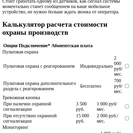
Стоит сработать одному из датчиков, как сигнал системы
моментально станет сообщением на ваше мобильное
устройство, не нужно больше ждать звонка от оператора.
Калькулятор расчета стоимости
охраны производств
Опции
Подключение*
Абонентская плата
Пультовая охрана
2
000
Пультовая охрана с реагированием
Индивидуально
руб/
мес.
700
Пультовая охрана дополнительного
Бесплатно
руб/
раздела с реагированием
мес.
Тревожная кнопка
При наличии охранной
3 500
1 000 руб/
сигнализации
руб.
мес.
При отсутствии охранной
15 000
2 000 руб./
сигнализации
руб.
мес.
Мониторинг